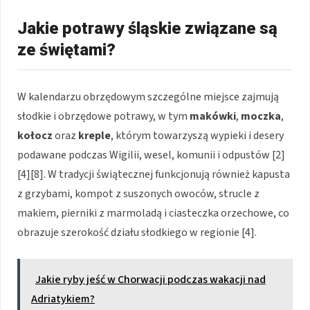
Jakie potrawy śląskie związane są
ze świętami?
W kalendarzu obrzędowym szczególne miejsce zajmują
słodkie i obrzędowe potrawy, w tym
makówki
,
moczka
,
kołocz
oraz
kreple
, którym towarzyszą wypieki i desery
podawane podczas Wigilii, wesel, komunii i odpustów [2]
[4][8]. W tradycji świątecznej funkcjonują również kapusta
z grzybami, kompot z suszonych owoców, strucle z
makiem, pierniki z marmoladą i ciasteczka orzechowe, co
obrazuje szerokość działu słodkiego w regionie [4].
Jakie ryby jeść w Chorwacji podczas wakacji nad
Adriatykiem?