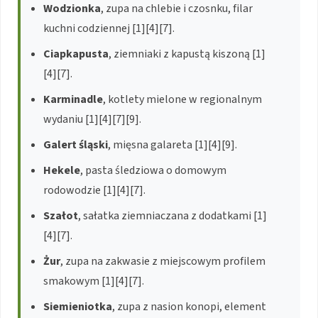
Wodzionka
, zupa na chlebie i czosnku, filar
kuchni codziennej [1][4][7].
Ciapkapusta
, ziemniaki z kapustą kiszoną [1]
[4][7].
Karminadle
, kotlety mielone w regionalnym
wydaniu [1][4][7][9].
Galert śląski
, mięsna galareta [1][4][9].
Hekele
, pasta śledziowa o domowym
rodowodzie [1][4][7].
Szałot
, sałatka ziemniaczana z dodatkami [1]
[4][7].
Żur
, zupa na zakwasie z miejscowym profilem
smakowym [1][4][7].
Siemieniotka
, zupa z nasion konopi, element