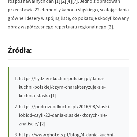
rozpoznawalnych dań [1][2][4][7]. Jedno z opracowań
przedstawia 22 elementy kanonu śląskiego, scalając dania
główne i desery w spójną listę, co pokazuje skodyfikowany
obraz współczesnego repertuaru regionalnego [2].
Źródła:
https://tydzien-kuchni-polskiej.pl/dania-
kuchni-polskiej/czym-charakteryzuje-sie-
kuchnia-slaska [1]
https://podrozeodkuchni.pl/2016/08/slaski-
lobiod-czyli-22-dania-slaskie-ktorych-nie-
znaliscie/ [2]
https://www.qhotels.pl/blog/4-dania-kuchni-