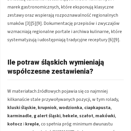
marek gastronomicznych, które eksponują klasyczne
zestawy oraz wspierają rozpoznawalność regionalnych
smaków [3][5][9]. Dokumentację przepisów i zwyczajów
wzmacniają regionalne portale i archiwa kulinarne, które
systematyzują i udostępniają tradycyjne receptury [6][9].
Ile potraw śląskich wymieniają
współczesne zestawienia?
W materiałach źródłowych pojawia się co najmniej
kilkanaście stale przywoływanych pozycji, w tym rolady,
kluski śląskie
,
krupniok
,
wodzionka
,
ciapkapusta
,
karminadle
,
g alert śląski
,
hekele
,
szałot
,
makówki
,
kołocz
i
kreple
, co spełnia próg minimum dwunastu