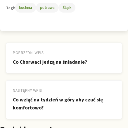
Tagi:
kuchnia
potrawa
Śląsk
Nawigacja
wpisu
POPRZEDNI WPIS
Co Chorwaci jedzą na śniadanie?
NASTĘPNY WPIS
Co wziąć na tydzień w góry aby czuć się
komfortowo?