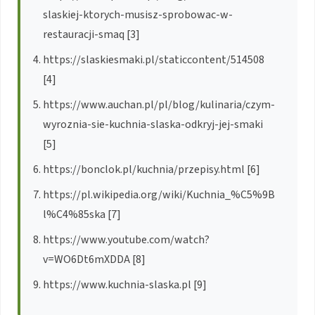
slaskiej-ktorych-musisz-sprobowac-w-
restauracji-smaq [3]
https://slaskiesmaki.pl/staticcontent/514508
[4]
https://www.auchan.pl/pl/blog/kulinaria/czym-
wyroznia-sie-kuchnia-slaska-odkryj-jej-smaki
[5]
https://bonclok.pl/kuchnia/przepisy.html [6]
https://pl.wikipedia.org/wiki/Kuchnia_%C5%9B
l%C4%85ska [7]
https://www.youtube.com/watch?
v=WO6Dt6mXDDA [8]
https://www.kuchnia-slaska.pl [9]