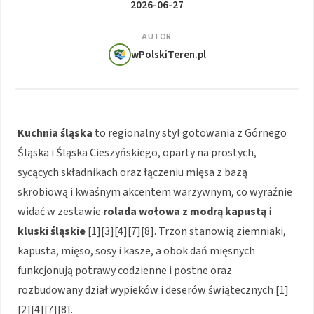
2026-06-27
AUTOR
wPolskiTeren.pl
Kuchnia śląska
to regionalny styl gotowania z Górnego
Śląska i Śląska Cieszyńskiego, oparty na prostych,
sycących składnikach oraz łączeniu mięsa z bazą
skrobiową i kwaśnym akcentem warzywnym, co wyraźnie
widać w zestawie
rolada wołowa z modrą kapustą
i
kluski śląskie
[1][3][4][7][8]. Trzon stanowią ziemniaki,
kapusta, mięso, sosy i kasze, a obok dań mięsnych
funkcjonują potrawy codzienne i postne oraz
rozbudowany dział wypieków i deserów świątecznych [1]
[2][4][7][8].