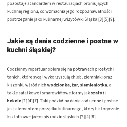
pozostaje standardem w restauracjach promujących
kuchnię regionu, co wzmacnia jego rozpoznawalność i
postrzeganie jako kulinarnej wizytówki Śląska [3][5][9].
Jakie są dania codzienne i postne w
kuchni śląskiej?
Codzienny repertuar opiera się na potrawach prostych i
tanich, które sycą i wykorzystują chleb, ziemniaki oraz
kiszonki, wśród nich
wodzionka
,
żur
,
siemieniotka
, a
także sałatkowe i smarowidłowe formy jak
szałot
i
hekele
[1][4][7]. Taki podział na dania codzienne i postne
jest elementem porządku kulinarnego, który historycznie
kształtował jadłospis rodzin śląskich [2][4][8].