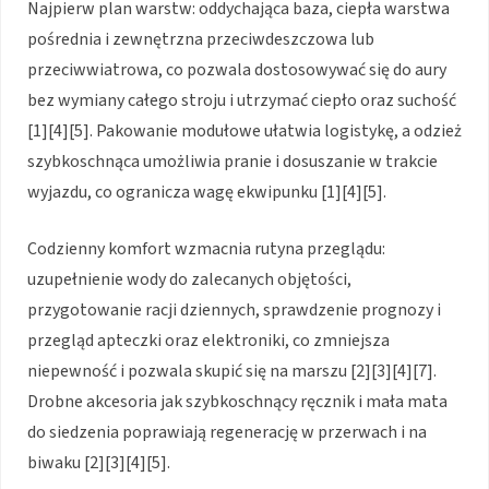
Najpierw plan warstw: oddychająca baza, ciepła warstwa
pośrednia i zewnętrzna przeciwdeszczowa lub
przeciwwiatrowa, co pozwala dostosowywać się do aury
bez wymiany całego stroju i utrzymać ciepło oraz suchość
[1][4][5]. Pakowanie modułowe ułatwia logistykę, a odzież
szybkoschnąca umożliwia pranie i dosuszanie w trakcie
wyjazdu, co ogranicza wagę ekwipunku [1][4][5].
Codzienny komfort wzmacnia rutyna przeglądu:
uzupełnienie wody do zalecanych objętości,
przygotowanie racji dziennych, sprawdzenie prognozy i
przegląd apteczki oraz elektroniki, co zmniejsza
niepewność i pozwala skupić się na marszu [2][3][4][7].
Drobne akcesoria jak szybkoschnący ręcznik i mała mata
do siedzenia poprawiają regenerację w przerwach i na
biwaku [2][3][4][5].