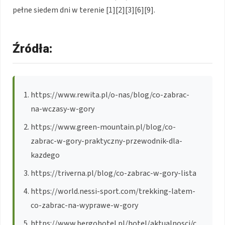
pełne siedem dni w terenie [1][2][3][6][9].
Źródła:
https://www.rewita.pl/o-nas/blog/co-zabrac-
na-wczasy-w-gory
https://www.green-mountain.pl/blog/co-
zabrac-w-gory-praktyczny-przewodnik-dla-
kazdego
https://triverna.pl/blog/co-zabrac-w-gory-lista
https://world.nessi-sport.com/trekking-latem-
co-zabrac-na-wyprawe-w-gory
https://www.bergohotel.pl/hotel/aktualnosci/c