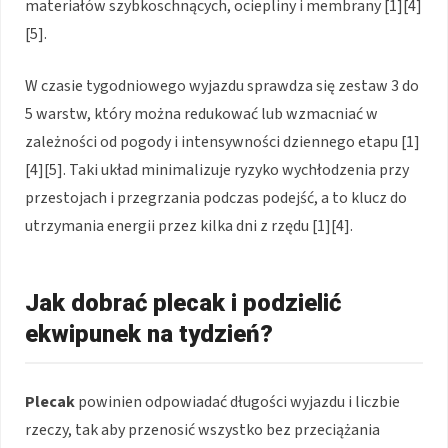
materiałów szybkoschnących, ociepliny i membrany [1][4]
[5].
W czasie tygodniowego wyjazdu sprawdza się zestaw 3 do
5 warstw, który można redukować lub wzmacniać w
zależności od pogody i intensywności dziennego etapu [1]
[4][5]. Taki układ minimalizuje ryzyko wychłodzenia przy
przestojach i przegrzania podczas podejść, a to klucz do
utrzymania energii przez kilka dni z rzędu [1][4].
Jak dobrać plecak i podzielić
ekwipunek na tydzień?
Plecak
powinien odpowiadać długości wyjazdu i liczbie
rzeczy, tak aby przenosić wszystko bez przeciążania