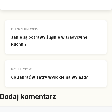
Nawigacja
wpisu
POPRZEDNI WPIS
Jakie są potrawy śląskie w tradycyjnej
kuchni?
NASTĘPNY WPIS
Co zabrać w Tatry Wysokie na wyjazd?
Dodaj komentarz
Komentarz