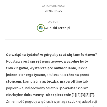
DATA PUBLIKACJI
2026-06-27
AUTOR
wPolskiTeren.pl
Co wziąć na tydzień w góry
aby
czuć się komfortowo
?
Podstawą jest
sprzęt warstwowy
,
wygodne buty
trekkingowe
, wystarczające
nawodnienie
, lekkie
jedzenie energetyczne
, skuteczna
ochrona przed
słońcem
, kompletna
apteczka
,
mapa offline
lub
papierowa, naładowany telefon i
powerbank
oraz
niezbędne
dokumenty
i
ubezpieczenie
[1][2][3][5][7].
Zmienność pogody w górach wymaga szybkiej adaptacji