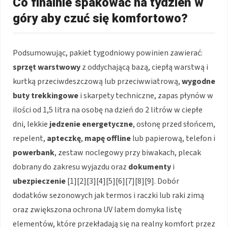
Co finalnie spakować na tydzień w
góry aby czuć się komfortowo?
Podsumowując, pakiet tygodniowy powinien zawierać:
sprzęt warstwowy
z oddychającą bazą, ciepłą warstwą i
kurtką przeciwdeszczową lub przeciwwiatrową,
wygodne
buty trekkingowe
i skarpety techniczne, zapas płynów w
ilości od 1,5 litra na osobę na dzień do 2 litrów w ciepłe
dni, lekkie
jedzenie energetyczne
, osłonę przed słońcem,
repelent,
apteczkę
,
mapę offline
lub papierową, telefon i
powerbank
, zestaw noclegowy przy biwakach, plecak
dobrany do zakresu wyjazdu oraz
dokumenty
i
ubezpieczenie
[1][2][3][4][5][6][7][8][9]. Dobór
dodatków sezonowych jak termos i raczki lub raki zimą
oraz zwiększona ochrona UV latem domyka listę
elementów, które przekładają się na realny komfort przez