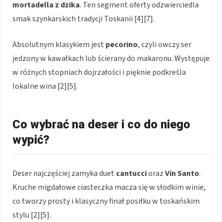
mortadella z dzika
. Ten segment oferty odzwierciedla
smak szynkarskich tradycji Toskanii [4][7].
Absolutnym klasykiem jest
pecorino
, czyli owczy ser
jedzony w kawałkach lub ścierany do makaronu. Występuje
w różnych stopniach dojrzałości i pięknie podkreśla
lokalne wina [2][5].
Co wybrać na deser i co do niego
wypić?
Deser najczęściej zamyka duet
cantucci
oraz
Vin Santo
.
Kruche migdałowe ciasteczka macza się w słodkim winie,
co tworzy prosty i klasyczny finał posiłku w toskańskim
stylu [2][5].