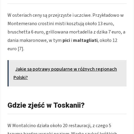
W osteriach ceny są przejrzyste i uczciwe. Przykładowo w
Montemerano crostini misti kosztują około 13 euro,
bruschetta 6 euro, grillowana mortadella z dzika 7 euro, a
dania makaronowe, w tym
pici
i
maltagliati
, około 12
euro [7].
Jakie są potrawy popularne w różnych regionach
Polski?
Gdzie zjeść w Toskanii?
W Montalcino działa około 20 restauracji, z czego 5
trzyma bardzo wysoki poziom. Warto szukać krótkich