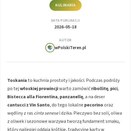
KULINARIA
DATA PUBLIKACJI
2026-05-18
AUTOR
wPolskiTeren.pl
Toskania
to kuchnia prostoty i jakości. Podczas podróży
po tej
włoskiej prowincji
warto zamówić
ribollitę
,
pici
,
Bistecca alla Fiorentina
,
panzanellę
, a na deser
cantucci z Vin Santo
, do tego lokalne
pecorino
oraz
wędliny z ras
cinta senese
i dzika. Pieczywo bez soli, oliwa
z oliwek i sezonowe warzywa tworzą fundament smaku,
który najlepiej oddają krótkie, tradycyjne karty w