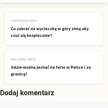
Nawigacja
wpisu
POPRZEDNI WPIS
Co zabrać na wycieczkę w góry zimą aby
czuć się bezpiecznie?
NASTĘPNY WPIS
Gdzie można jechać na ferie w Polsce i za
granicą?
Dodaj komentarz
Komentarz