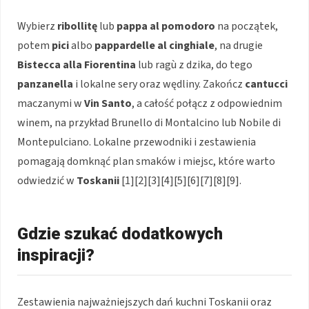
Wybierz
ribollitę
lub
pappa al pomodoro
na początek,
potem
pici
albo
pappardelle al cinghiale
, na drugie
Bistecca alla Fiorentina
lub ragù z dzika, do tego
panzanella
i lokalne sery oraz wędliny. Zakończ
cantucci
maczanymi w
Vin Santo
, a całość połącz z odpowiednim
winem, na przykład Brunello di Montalcino lub Nobile di
Montepulciano. Lokalne przewodniki i zestawienia
pomagają domknąć plan smaków i miejsc, które warto
odwiedzić w
Toskanii
[1][2][3][4][5][6][7][8][9].
Gdzie szukać dodatkowych
inspiracji?
Zestawienia najważniejszych dań kuchni Toskanii oraz