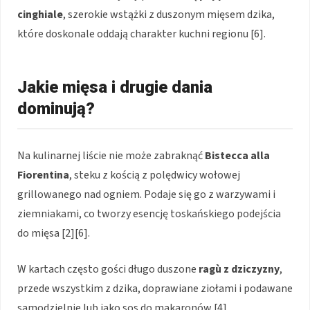
cinghiale
, szerokie wstążki z duszonym mięsem dzika,
które doskonale oddają charakter kuchni regionu [6].
Jakie mięsa i drugie dania
dominują?
Na kulinarnej liście nie może zabraknąć
Bistecca alla
Fiorentina
, steku z kością z polędwicy wołowej
grillowanego nad ogniem. Podaje się go z warzywami i
ziemniakami, co tworzy esencję toskańskiego podejścia
do mięsa [2][6].
W kartach często gości długo duszone
ragù z dziczyzny
,
przede wszystkim z dzika, doprawiane ziołami i podawane
samodzielnie lub jako sos do makaronów [4].