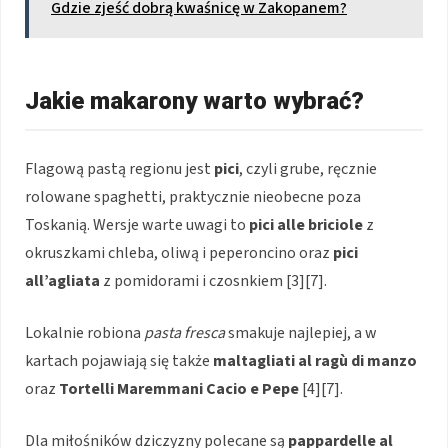
Gdzie zjeść dobrą kwaśnicę w Zakopanem?
Jakie makarony warto wybrać?
Flagową pastą regionu jest
pici
, czyli grube, ręcznie
rolowane spaghetti, praktycznie nieobecne poza
Toskanią. Wersje warte uwagi to
pici alle briciole
z
okruszkami chleba, oliwą i peperoncino oraz
pici
all’agliata
z pomidorami i czosnkiem [3][7].
Lokalnie robiona
pasta fresca
smakuje najlepiej, a w
kartach pojawiają się także
maltagliati al ragù di manzo
oraz
Tortelli Maremmani Cacio e Pepe
[4][7].
Dla miłośników dziczyzny polecane są
pappardelle al