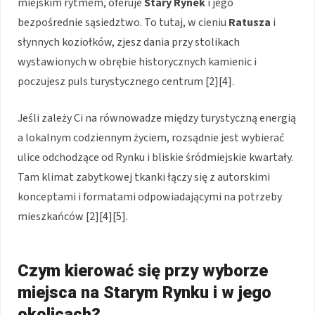
miejskim rytmem, oferuje
Stary Rynek
i jego
bezpośrednie sąsiedztwo. To tutaj, w cieniu
Ratusza
i
słynnych koziołków, zjesz dania przy stolikach
wystawionych w obrębie historycznych kamienic i
poczujesz puls turystycznego centrum [2][4].
Jeśli zależy Ci na równowadze między turystyczną energią
a lokalnym codziennym życiem, rozsądnie jest wybierać
ulice odchodzące od Rynku i bliskie śródmiejskie kwartały.
Tam klimat zabytkowej tkanki łączy się z autorskimi
konceptami i formatami odpowiadającymi na potrzeby
mieszkańców [2][4][5].
Czym kierować się przy wyborze
miejsca na Starym Rynku i w jego
okolicach?