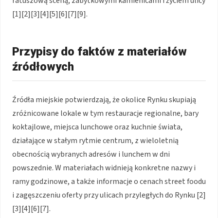
ratuszową sceną, zabytkowymi kamienicami i życiem ulicy
[1][2][3][4][5][6][7][9].
Przypisy do faktów z materiałów
źródłowych
Źródła miejskie potwierdzają, że okolice Rynku skupiają
zróżnicowane lokale w tym restauracje regionalne, bary
koktajlowe, miejsca lunchowe oraz kuchnie świata,
działające w stałym rytmie centrum, z wieloletnią
obecnością wybranych adresów i lunchem w dni
powszednie. W materiałach widnieją konkretne nazwy i
ramy godzinowe, a także informacje o cenach street foodu
i zagęszczeniu oferty przy ulicach przyległych do Rynku [2]
[3][4][6][7].