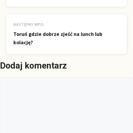
NASTĘPNY WPIS
Toruń gdzie dobrze zjeść na lunch lub
kolację?
Dodaj komentarz
Komentarz