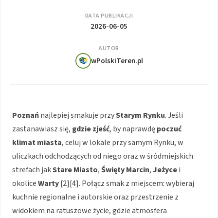
DATA PUBLIKACJI
2026-06-05
AUTOR
wPolskiTeren.pl
Poznań
najlepiej smakuje przy
Starym Rynku
. Jeśli
zastanawiasz się,
gdzie zjeść
, by naprawdę
poczuć
klimat miasta
, celuj w lokale przy samym Rynku, w
uliczkach odchodzących od niego oraz w śródmiejskich
strefach jak
Stare Miasto
,
Święty Marcin
,
Jeżyce
i
okolice
Warty
[2][4]. Połącz smak z miejscem: wybieraj
kuchnie regionalne i autorskie oraz przestrzenie z
widokiem na ratuszowe życie, gdzie atmosfera