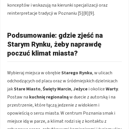
konceptów i wskazują na kierunki specjalizacji oraz
reinterpretacje tradycji w Poznaniu [5][8][9].
Podsumowanie: gdzie zjeść na
Starym Rynku, żeby naprawdę
poczuć klimat miasta?
Wybieraj miejsca w obrębie
Starego Rynku
, w ulicach
odchodzących od placu oraz w śródmiejskich dzielnicach
jak
Stare Miasto
,
Święty Marcin
,
Jeżyce
i okolice
Warty
.
Postaw na
kuchnię regionalną
w duecie z autorską i na
przestrzenie, które łączą jedzenie z widokiem i
opowieścią o sercu miasta. W centrum Poznania smak i
miejsce idą w parze, a klimat rodzi się z kontaktu z