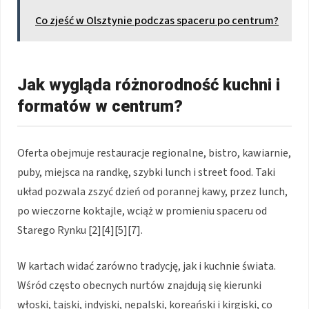
Co zjeść w Olsztynie podczas spaceru po centrum?
Jak wygląda różnorodność kuchni i
formatów w centrum?
Oferta obejmuje restauracje regionalne, bistro, kawiarnie,
puby, miejsca na randkę, szybki lunch i street food. Taki
układ pozwala zszyć dzień od porannej kawy, przez lunch,
po wieczorne koktajle, wciąż w promieniu spaceru od
Starego Rynku [2][4][5][7].
W kartach widać zarówno tradycję, jak i kuchnie świata.
Wśród często obecnych nurtów znajdują się kierunki
włoski, tajski, indyjski, nepalski, koreański i kirgiski, co