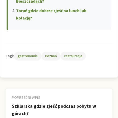
Bieszczadach?
Toruń gdzie dobrze zjeść na lunch lub
kolację?
Tagi:
gastronomia
Poznań
restauracja
Nawigacja
wpisu
POPRZEDNI WPIS
Szklarska gdzie zjeść podczas pobytu w
górach?