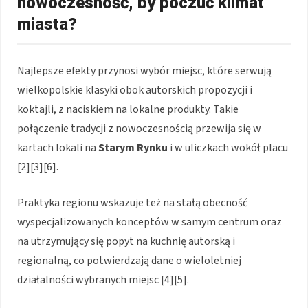
nowoczesność, by poczuć klimat
miasta?
Najlepsze efekty przynosi wybór miejsc, które serwują
wielkopolskie klasyki obok autorskich propozycji i
koktajli, z naciskiem na lokalne produkty. Takie
połączenie tradycji z nowoczesnością przewija się w
kartach lokali na
Starym Rynku
i w uliczkach wokół placu
[2][3][6].
Praktyka regionu wskazuje też na stałą obecność
wyspecjalizowanych konceptów w samym centrum oraz
na utrzymujący się popyt na kuchnię autorską i
regionalną, co potwierdzają dane o wieloletniej
działalności wybranych miejsc [4][5].