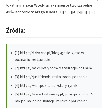
lokalnej narracji. Wtedy smak i miejsce tworzą pełne
doświadczenie
Starego Miasta
[1][2][3][4][5][6][7][9].
Źródła:
[1] https://triverna.pl/blog/gdzie-zjesc-w-
poznaniu-restauracje
[2] https://askbriefly.com/restauracje-poznan/
[3] https://justfriends-restauracja-poznan.pl
[4] https://visitpoznan.pl/stary-rynek
[5] https://www.tasteaway.pl/jemy-poznan-12-
miejsc-na-obiad-kolacje-randke-spotkanie/