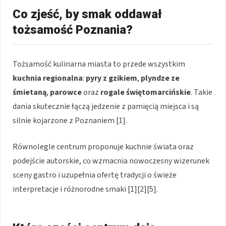
Co zjeść, by smak oddawał
tożsamość Poznania?
Tożsamość kulinarna miasta to przede wszystkim
kuchnia regionalna
:
pyry z gzikiem
,
plyndze ze
śmietaną
,
parowce
oraz
rogale świętomarcińskie
. Takie
dania skutecznie łączą jedzenie z pamięcią miejsca i są
silnie kojarzone z Poznaniem [1].
Równolegle centrum proponuje kuchnie świata oraz
podejście autorskie, co wzmacnia nowoczesny wizerunek
sceny gastro i uzupełnia ofertę tradycji o świeże
interpretacje i różnorodne smaki [1][2][5].