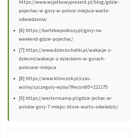
https://www.wyjatkowyprezent.pl/blog/gdzie-
pojechac-w-gory-w-polsce-miejsca-warte-
odwiedzenia/
[6] https://bartekwpodrozy.pl/gory-na-
weekend-gdzie-pojechac/
[7] https://www.dzieciochatki.pl/wakacje-z-
dziecmi/wakacje-z-dzieckiem-w-gorach-
polecane-miejsca
[8] https://www.klimczok.pl/czas-
wolny/szczegoly-wpisu?RecordID=221175
[9] https://westerncamp.pl/gdzie-jechac-w-
polskie-gory-7-miejsc-ktore-warto-odwiedzic/