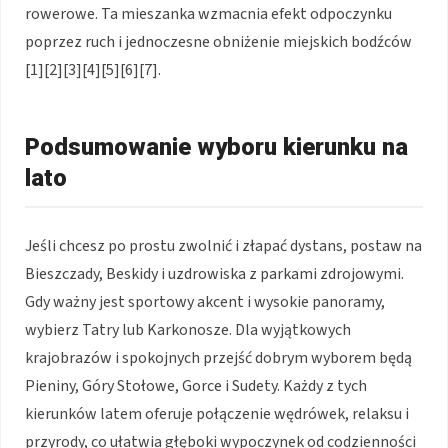
rowerowe. Ta mieszanka wzmacnia efekt odpoczynku
poprzez ruch i jednoczesne obniżenie miejskich bodźców
[1][2][3][4][5][6][7].
Podsumowanie wyboru kierunku na
lato
Jeśli chcesz po prostu zwolnić i złapać dystans, postaw na
Bieszczady, Beskidy i uzdrowiska z parkami zdrojowymi.
Gdy ważny jest sportowy akcent i wysokie panoramy,
wybierz Tatry lub Karkonosze. Dla wyjątkowych
krajobrazów i spokojnych przejść dobrym wyborem będą
Pieniny, Góry Stołowe, Gorce i Sudety. Każdy z tych
kierunków latem oferuje połączenie wędrówek, relaksu i
przyrody, co ułatwia głęboki wypoczynek od codzienności