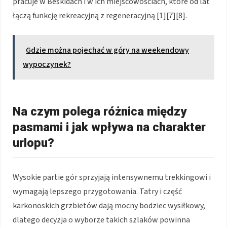
pracuje w Beskidach i w ich miejscowościach, które od lat
łączą funkcję rekreacyjną z regeneracyjną [1][7][8].
Gdzie można pojechać w góry na weekendowy
wypoczynek?
Na czym polega różnica między
pasmami i jak wpływa na charakter
urlopu?
Wysokie partie gór sprzyjają intensywnemu trekkingowi i
wymagają lepszego przygotowania. Tatry i część
karkonoskich grzbietów dają mocny bodziec wysiłkowy,
dlatego decyzja o wyborze takich szlaków powinna