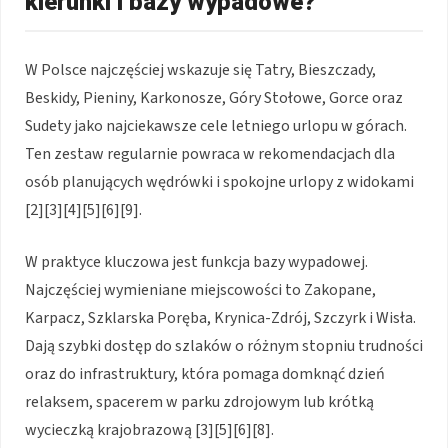
kierunki i bazy wypadowe?
W Polsce najczęściej wskazuje się Tatry, Bieszczady,
Beskidy, Pieniny, Karkonosze, Góry Stołowe, Gorce oraz
Sudety jako najciekawsze cele letniego urlopu w górach.
Ten zestaw regularnie powraca w rekomendacjach dla
osób planujących wędrówki i spokojne urlopy z widokami
[2][3][4][5][6][9].
W praktyce kluczowa jest funkcja bazy wypadowej.
Najczęściej wymieniane miejscowości to Zakopane,
Karpacz, Szklarska Poręba, Krynica-Zdrój, Szczyrk i Wisła.
Dają szybki dostęp do szlaków o różnym stopniu trudności
oraz do infrastruktury, która pomaga domknąć dzień
relaksem, spacerem w parku zdrojowym lub krótką
wycieczką krajobrazową [3][5][6][8].