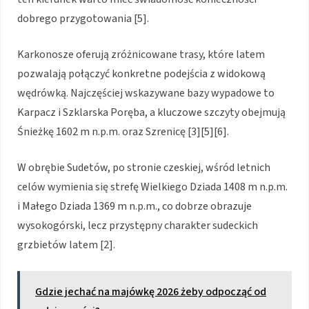
dobrego przygotowania [5].
Karkonosze oferują zróżnicowane trasy, które latem
pozwalają połączyć konkretne podejścia z widokową
wędrówką. Najczęściej wskazywane bazy wypadowe to
Karpacz i Szklarska Poręba, a kluczowe szczyty obejmują
Śnieżkę 1602 m n.p.m. oraz Szrenicę [3][5][6].
W obrębie Sudetów, po stronie czeskiej, wśród letnich
celów wymienia się strefę Wielkiego Dziada 1408 m n.p.m.
i Małego Dziada 1369 m n.p.m., co dobrze obrazuje
wysokogórski, lecz przystępny charakter sudeckich
grzbietów latem [2].
Gdzie jechać na majówkę 2026 żeby odpocząć od