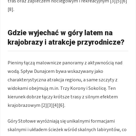
tras oraz zapleczem noclegowym i rekreacyjnym [3][5][6]
[8].
Gdzie wyjechać w góry latem na
krajobrazy i atrakcje przyrodnicze?
Pieniny łączą malownicze panoramy z aktywnością nad
wodą. Spływ Dunajcem bywa wskazywany jako
charakterystyczna atrakcja regionu, a same szczyty z
widokami obejmują m.in. Trzy Korony i Sokolicę. Ten
kierunek dobrze łączy krótsze trasy z silnym efektem
krajobrazowym [2][3][4][6].
Góry Stołowe wyróżniają się unikalnymi formacjami
skalnymi i układem ścieżek wśród skalnych labiryntów, co