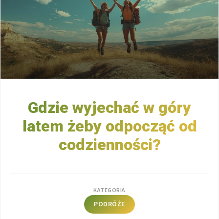
Gdzie wyjechać w góry
latem żeby odpocząć od
codzienności?
KATEGORIA
PODRÓŻE