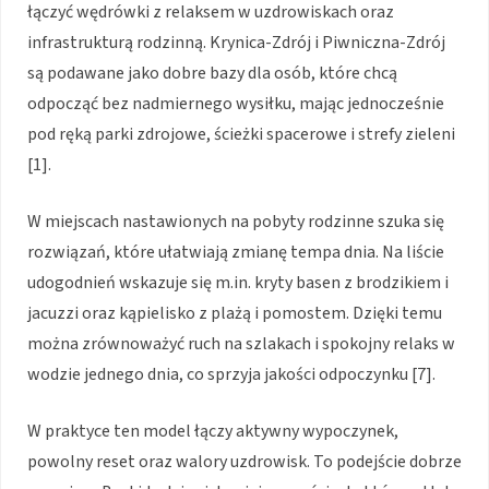
łączyć wędrówki z relaksem w uzdrowiskach oraz
infrastrukturą rodzinną. Krynica-Zdrój i Piwniczna-Zdrój
są podawane jako dobre bazy dla osób, które chcą
odpocząć bez nadmiernego wysiłku, mając jednocześnie
pod ręką parki zdrojowe, ścieżki spacerowe i strefy zieleni
[1].
W miejscach nastawionych na pobyty rodzinne szuka się
rozwiązań, które ułatwiają zmianę tempa dnia. Na liście
udogodnień wskazuje się m.in. kryty basen z brodzikiem i
jacuzzi oraz kąpielisko z plażą i pomostem. Dzięki temu
można zrównoważyć ruch na szlakach i spokojny relaks w
wodzie jednego dnia, co sprzyja jakości odpoczynku [7].
W praktyce ten model łączy aktywny wypoczynek,
powolny reset oraz walory uzdrowisk. To podejście dobrze