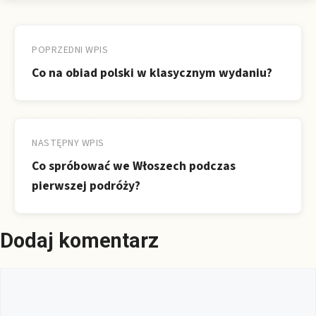
Nawigacja
wpisu
POPRZEDNI WPIS
Co na obiad polski w klasycznym wydaniu?
NASTĘPNY WPIS
Co spróbować we Włoszech podczas
pierwszej podróży?
Dodaj komentarz
Komentarz