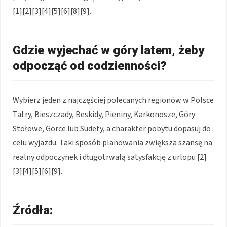
[1][2][3][4][5][6][8][9].
Gdzie wyjechać w góry latem, żeby
odpocząć od codzienności?
Wybierz jeden z najczęściej polecanych regionów w Polsce
Tatry, Bieszczady, Beskidy, Pieniny, Karkonosze, Góry
Stołowe, Gorce lub Sudety, a charakter pobytu dopasuj do
celu wyjazdu. Taki sposób planowania zwiększa szansę na
realny odpoczynek i długotrwałą satysfakcję z urlopu [2]
[3][4][5][6][9].
Źródła: