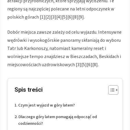
atrakcji przyrodniczych, które sprzyjają wyciszeniu. Te
regiony są najczęściej polecane na letni odpoczynek w
polskich górach [1][2][3][4][5][6][8][9].
Dobór miejsca zawsze zależy od celu wyjazdu. Intensywne
wędrówki i wysokogórskie panoramy skłaniają do wyboru
Tatr lub Karkonoszy, natomiast kameralny reset i
wolniejsze tempo znajdziesz w Bieszczadach, Beskidach i
miejscowościach uzdrowiskowych [3][5][6][8].
Spis treści
Czym jest wyjazd w góry latem?
Dlaczego góry latem pomagają odpocząć od
codzienności?