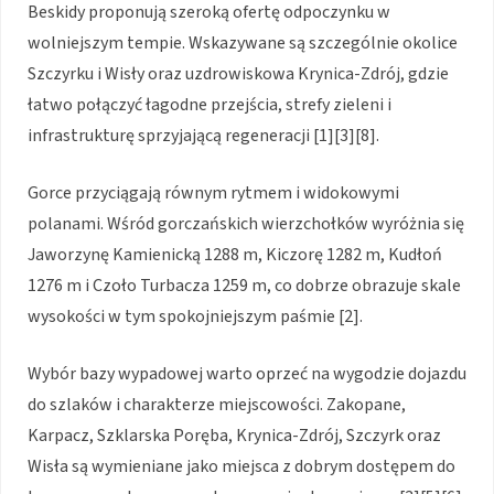
Beskidy proponują szeroką ofertę odpoczynku w
wolniejszym tempie. Wskazywane są szczególnie okolice
Szczyrku i Wisły oraz uzdrowiskowa Krynica-Zdrój, gdzie
łatwo połączyć łagodne przejścia, strefy zieleni i
infrastrukturę sprzyjającą regeneracji [1][3][8].
Gorce przyciągają równym rytmem i widokowymi
polanami. Wśród gorczańskich wierzchołków wyróżnia się
Jaworzynę Kamienicką 1288 m, Kiczorę 1282 m, Kudłoń
1276 m i Czoło Turbacza 1259 m, co dobrze obrazuje skale
wysokości w tym spokojniejszym paśmie [2].
Wybór bazy wypadowej warto oprzeć na wygodzie dojazdu
do szlaków i charakterze miejscowości. Zakopane,
Karpacz, Szklarska Poręba, Krynica-Zdrój, Szczyrk oraz
Wisła są wymieniane jako miejsca z dobrym dostępem do