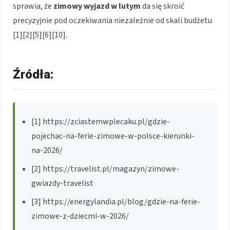
sprawia, że
zimowy wyjazd w lutym
da się skroić
precyzyjnie pod oczekiwania niezależnie od skali budżetu
[1][2][5][6][10].
Źródła:
[1] https://zciastemwplecaku.pl/gdzie-
pojechac-na-ferie-zimowe-w-polsce-kierunki-
na-2026/
[2] https://travelist.pl/magazyn/zimowe-
gwiazdy-travelist
[3] https://energylandia.pl/blog/gdzie-na-ferie-
zimowe-z-dziecmi-w-2026/