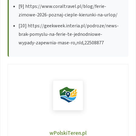
[9] https://www.coraltravel.pl/blog/ferie-
zimowe-2026-poznaj-cieple-kierunki-na-urlop/
[10] https://geekweek.interia.pl/podroze/news-
brak-pomyslu-na-ferie-te-jednodniowe-
wypady-zapewnia-mase-ro,nId,22508877
wPolskiTeren.pl