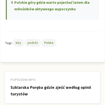
Polskie góry gdzie warto pojechać latem dla
miłośników aktywnego wypoczynku
Tagi:
luty
podróż
Polska
Nawigacja
wpisu
POPRZEDNI WPIS
Szklarska Poręba gdzie zjeść według opinii
turystów