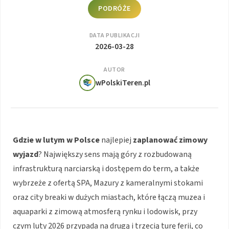
PODRÓŻE
DATA PUBLIKACJI
2026-03-28
AUTOR
wPolskiTeren.pl
Gdzie w lutym w Polsce
najlepiej
zaplanować zimowy
wyjazd
? Największy sens mają góry z rozbudowaną
infrastrukturą narciarską i dostępem do term, a także
wybrzeże z ofertą SPA, Mazury z kameralnymi stokami
oraz city breaki w dużych miastach, które łączą muzea i
aquaparki z zimową atmosferą rynku i lodowisk, przy
czym luty 2026 przypada na drugą i trzecią turę ferii, co