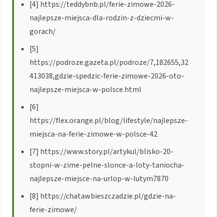
[4] https://teddybnb.pl/ferie-zimowe-2026-
najlepsze-miejsca-dla-rodzin-z-dziecmi-w-
gorach/
[5]
https://podroze.gazeta.pl/podroze/7,182655,32
413038,gdzie-spedzic-ferie-zimowe-2026-oto-
najlepsze-miejsca-w-polsce.html
[6]
https://flex.orange.pl/blog/lifestyle/najlepsze-
miejsca-na-ferie-zimowe-w-polsce-42
[7] https://www.story.pl/artykul/blisko-20-
stopni-w-zime-pelne-slonce-a-loty-taniocha-
najlepsze-miejsce-na-urlop-w-lutym7870
[8] https://chatawbieszczadzie.pl/gdzie-na-
ferie-zimowe/