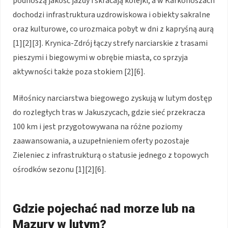
podnoszą jakość jazdy i skracają kolejki, a w Karkonoszach
dochodzi infrastruktura uzdrowiskowa i obiekty sakralne
oraz kulturowe, co urozmaica pobyt w dni z kapryśną aurą
[1][2][3]. Krynica-Zdrój łączy strefy narciarskie z trasami
pieszymi i biegowymi w obrębie miasta, co sprzyja
aktywności także poza stokiem [2][6].
Miłośnicy narciarstwa biegowego zyskują w lutym dostęp
do rozległych tras w Jakuszycach, gdzie sieć przekracza
100 km i jest przygotowywana na różne poziomy
zaawansowania, a uzupełnieniem oferty pozostaje
Zieleniec z infrastrukturą o statusie jednego z topowych
ośrodków sezonu [1][2][6].
Gdzie pojechać nad morze lub na
Mazury w lutym?