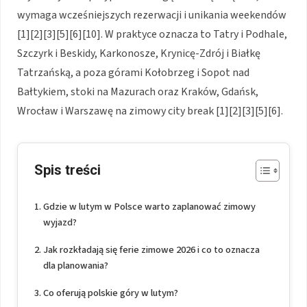
wymaga wcześniejszych rezerwacji i unikania weekendów
[1][2][3][5][6][10]. W praktyce oznacza to Tatry i Podhale,
Szczyrk i Beskidy, Karkonosze, Krynicę-Zdrój i Białkę
Tatrzańską, a poza górami Kołobrzeg i Sopot nad
Bałtykiem, stoki na Mazurach oraz Kraków, Gdańsk,
Wrocław i Warszawę na zimowy city break [1][2][3][5][6].
Spis treści
Gdzie w lutym w Polsce warto zaplanować zimowy
wyjazd?
Jak rozkładają się ferie zimowe 2026 i co to oznacza
dla planowania?
Co oferują polskie góry w lutym?