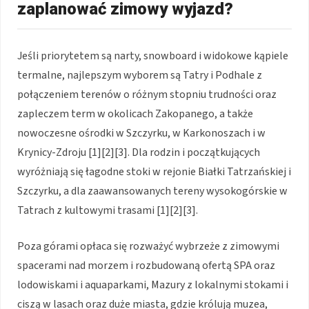
zaplanować zimowy wyjazd?
Jeśli priorytetem są narty, snowboard i widokowe kąpiele
termalne, najlepszym wyborem są Tatry i Podhale z
połączeniem terenów o różnym stopniu trudności oraz
zapleczem term w okolicach Zakopanego, a także
nowoczesne ośrodki w Szczyrku, w Karkonoszach i w
Krynicy-Zdroju [1][2][3]. Dla rodzin i początkujących
wyróżniają się łagodne stoki w rejonie Białki Tatrzańskiej i
Szczyrku, a dla zaawansowanych tereny wysokogórskie w
Tatrach z kultowymi trasami [1][2][3].
Poza górami opłaca się rozważyć wybrzeże z zimowymi
spacerami nad morzem i rozbudowaną ofertą SPA oraz
lodowiskami i aquaparkami, Mazury z lokalnymi stokami i
ciszą w lasach oraz duże miasta, gdzie królują muzea,