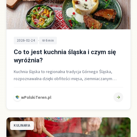
•
2026-02-24
6 min
Co to jest kuchnia śląska i czym się
wyróżnia?
Kuchnia śląska to regionalna tradycja Górnego Śląska,
rozpoznawalna dzięki obfitości mięsa, ziemniaczanym
kluseczkom z charakterystyczną dziurką, kwaśnym nutom z
kiszonek…
wPolskiTeren.pl
KULINARIA