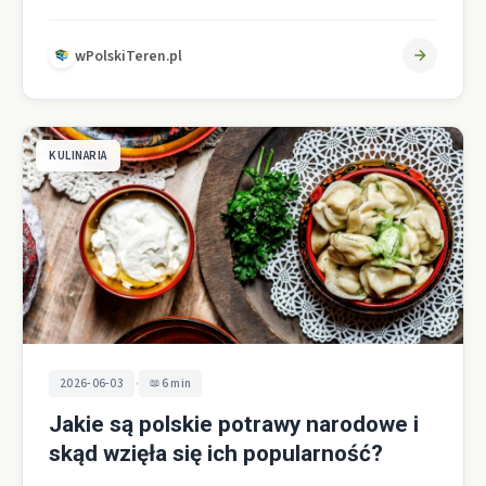
barszczu czerwonego, bo to właśnie te polskie…
wPolskiTeren.pl
KULINARIA
•
2026-06-03
6 min
Jakie są polskie potrawy narodowe i
skąd wzięła się ich popularność?