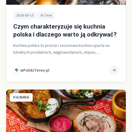
•
2026-03-13
7 min
Czym charakteryzuje się kuchnia
polska i dlaczego warto ją odkrywać?
Kuchnia polska to prosta i sezonowa kuchnia oparta na
lokalnych produktach, węglowodanach, mięsie,
ziemniakach, kapuście oraz pożywnych zupach i
kiszonkach,…
wPolskiTeren.pl
KULINARIA