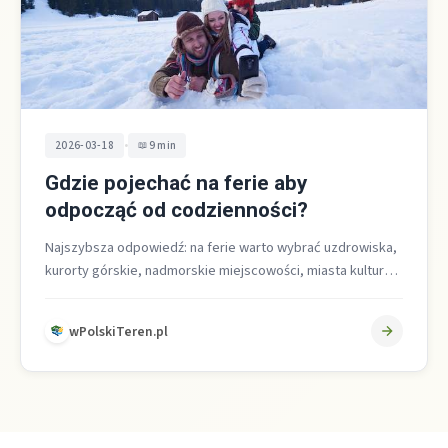
•
2026-03-18
9 min
Gdzie pojechać na ferie aby
odpocząć od codzienności?
Najszybsza odpowiedź: na ferie warto wybrać uzdrowiska,
kurorty górskie, nadmorskie miejscowości, miasta kultury i
obszary naturalne. W 2026 roku na…
wPolskiTeren.pl