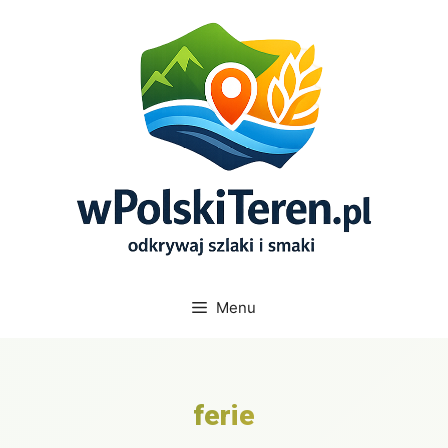
Przejdź
do
treści
Menu
ferie