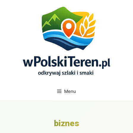
Przejdź
do
treści
Menu
biznes