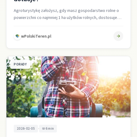
Agroturystykę założysz, gdy masz gospodarstwo rolne o
powierzchni co najmniej 1 ha użytków rolnych, dostosujesz
pokoje i zaplecze, spełnisz wymogi…
wPolskiTeren.pl
PORADY
•
2026-02-05
6 min