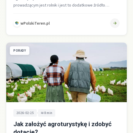
prowadzącym jest rolnik i jest to dodatkowe źródło
dochodu, zwykle wystarczy bezpłatne zgłoszenie
obiektu…
wPolskiTeren.pl
PORADY
•
2026-02-25
8 min
Jak założyć agroturystykę i zdobyć
dotacje?